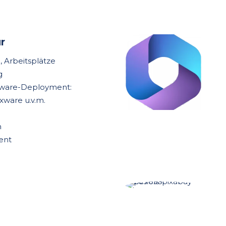
r
 Arbeitsplätze
g
ftware-Deployment:
xware u.v.m.
n
ent