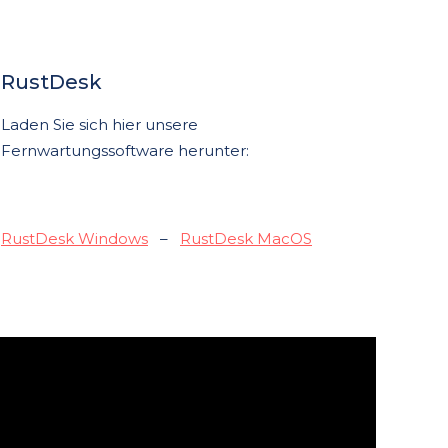
RustDesk
Laden Sie sich hier unsere
Fernwartungssoftware herunter:
RustDesk Windows
–
RustDesk MacOS